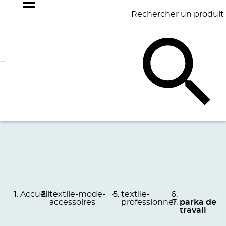
Rechercher un produit
NOS
BEST
BAGAGERIE
BUREAU
ÉCR
GOODIES
SELLERS
Accueil
textile-mode-
textile-
accessoires
professionnel
parka de
travail