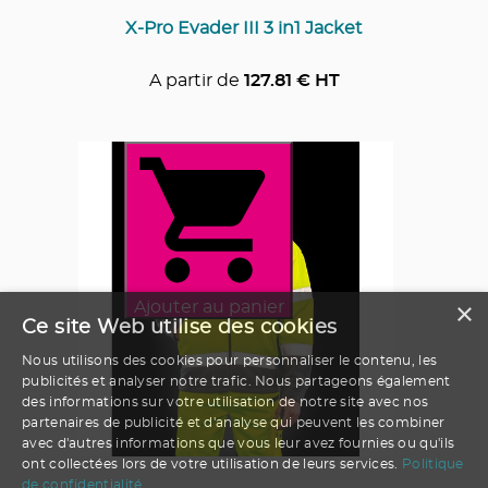
X-Pro Evader III 3 in1 Jacket
A partir de
127.81
€ HT
×
Ajouter au panier
Ce site Web utilise des cookies
Nous utilisons des cookies pour personnaliser le contenu, les
publicités et analyser notre trafic. Nous partageons également
des informations sur votre utilisation de notre site avec nos
partenaires de publicité et d'analyse qui peuvent les combiner
avec d'autres informations que vous leur avez fournies ou qu'ils
ont collectées lors de votre utilisation de leurs services.
Politique
de confidentialité