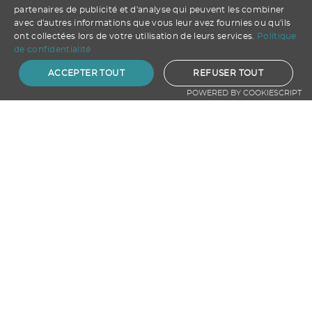
partenaires de publicité et d'analyse qui peuvent les combiner
avec d'autres informations que vous leur avez fournies ou qu'ils
ont collectées lors de votre utilisation de leurs services.
Politique
de confidentialité
ACCEPTER TOUT
REFUSER TOUT
POWERED BY COOKIESCRIPT