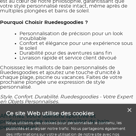
est au cœur de notre philosophie, garantissant que
votre style personnalisé reste intact, même après de
multiples plongées et bains de soleil.
Pourquoi Choisir Ruedesgoodies ?
Personnalisation de précision pour un look
inoubliable
Confort et élégance pour une expérience sous
le soleil
Durabilité pour des aventures sans fin
Livraison rapide et service client dévoué
Choisissez les maillots de bain personnalisés de
Ruedesgoodies et ajoutez une touche d'unicité à
chaque plage, piscine ou vacances. Faites de votre
prochaine plongée une expression de style
personnalisé.
Style. Confort. Durabilité. Ruedesgoodies - Votre Expert
en Objets Personnalisés.
×
Ce site Web utilise des cookies
Affirmez votre identité sportive et
professionnelle avec un maillot de bain
Nous utilisons des cookies pour personnaliser le contenu, les
personnalisé !
publicités et analyser notre trafic. Nous partageons également
des informations sur votre utilisation de notre site avec nos