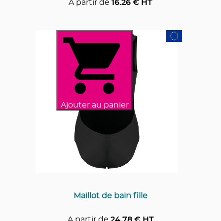
A partir de
16.26
€ HT
Ajouter au panier
Maillot de bain fille
A partir de
24.78
€ HT