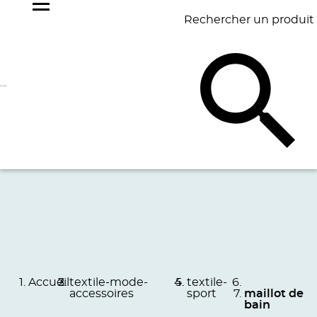
Rechercher un produit
NOS
BEST
BAGAGERIE
BUREAU
ÉCR
GOODIES
SELLERS
Accueil
textile-mode-
textile-
accessoires
sport
maillot de
bain