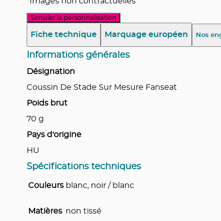
*Images non contractuelles
Simuler la personnalisation
Fiche technique
Marquage européen
Nos en
Informations générales
Désignation
Coussin De Stade Sur Mesure Fanseat
Poids brut
70
g
Pays d'origine
HU
Spécifications techniques
Couleurs
blanc, noir / blanc
Matières
non tissé