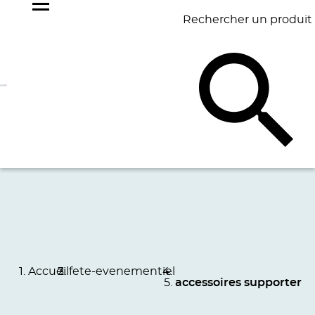
Rechercher un produit
NOS
BEST
BAGAGERIE
BUREAU
ÉCR
GOODIES
SELLERS
Accueil
fete-evenementiel
accessoires supporter