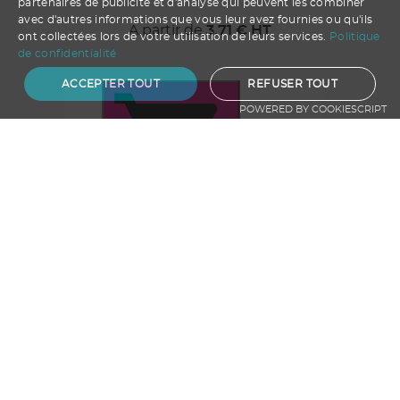
partenaires de publicité et d'analyse qui peuvent les combiner
avec d'autres informations que vous leur avez fournies ou qu'ils
A partir de
3.71
€ HT
ont collectées lors de votre utilisation de leurs services.
Politique
de confidentialité
ACCEPTER TOUT
REFUSER TOUT
POWERED BY COOKIESCRIPT
Ajouter au panier
BORSALINO SEQUIN FRANCE