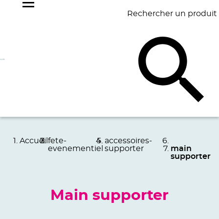
Rechercher un produit
NOS
BEST
BAGAGERIE
BUREAU
ÉCR
GOODIES
SELLERS
Accueil
fete-
accessoires-
evenementiel
supporter
main
supporter
Main supporter