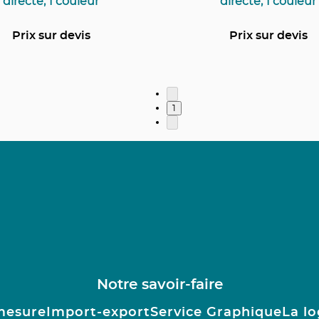
directe, 1 couleur
directe, 1 couleur
Prix sur devis
Prix sur devis
1
Notre savoir-faire
mesure
Import-export
Service Graphique
La lo