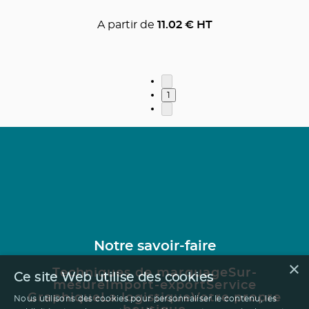
A partir de
11.02
€ HT
1
Notre savoir-faire
×
Techniques de marquage
Sur-
Ce site Web utilise des cookies
mesure
Import-export
Service
Graphique
La logistique
Votre propre
Nous utilisons des cookies pour personnaliser le contenu, les