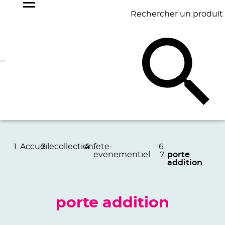
Rechercher un produit
NOS
BEST
BAGAGERIE
BUREAU
ÉCR
GOODIES
SELLERS
Accueil
ecollection
fete-
evenementiel
porte
addition
porte addition