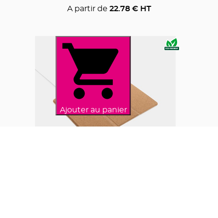
A partir de
22.78
€ HT
Ajouter au panier
Tapis de souris avec chargeur sans fil
10W en liège