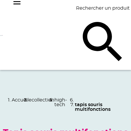
Rechercher un produit
NOS
BEST
BAGAGERIE
BUREAU
ÉCR
GOODIES
SELLERS
Accueil
ecollection
high-
tech
tapis souris
multifonctions