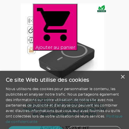
Ajouter au panier
×
Ce site Web utilise des cookies
Nous utilisons des cookies pour personnaliser le contenu, les
publicités et analyser notre trafic. Nous partageons également
AMPERE 10. Batterie nomade
des informations sur votre utilisation de notre site avec nos
magnétique de 10 000 mAh avec
partenaires de publicité et d'analyse qui peuvent les combiner
chargeur sans fil ultrarapide de 15 W
avec d'autres informations que vous leur avez fournies ou qu'ils
en ABS recyclé (100 % rABS)
ont collectées lors de votre utilisation de leurs services.
Politique
de confidentialité
A partir de
33.23
€ HT