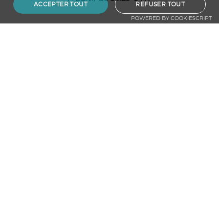
ACCEPTER TOUT
REFUSER TOUT
POWERED BY COOKIESCRIPT
Ajouter au panier
GUETTA. Enceinte portable de 5 W
avec chargeur sans fil ultra-rapide de
15 W et autonomie de 2 h en bambou
et PET recyclé (100 % rPET)