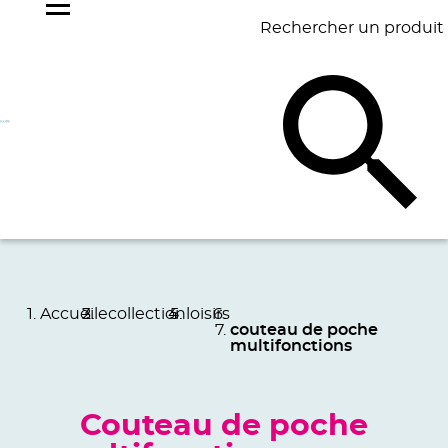
Rechercher un produit
NOS
BEST
BAGAGERIE
BUREAU
ÉCR
GOODIES
SELLERS
Accueil
ecollection
loisirs
couteau de poche
multifonctions
Couteau de poche