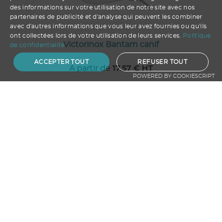
des informations sur votre utilisation de notre site avec nos
partenaires de publicité et d'analyse qui peuvent les combiner
avec d'autres informations que vous leur avez fournies ou qu'ils
ont collectées lors de votre utilisation de leurs services.
Politique
Victorinox Bantam canif
de confidentialité
ACCEPTER TOUT
REFUSER TOUT
A partir de
17.57
€ HT
POWERED BY COOKIESCRIPT
1