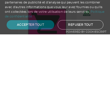
partenaires de publicité et d'analyse qui peuvent les combiner
avec d'autres informations que vous leur avez fournies ou qu'ils
ont collectées lors de votre utilisation de leurs services.
Politique
de confidentialité
ACCEPTER TOUT
REFUSER TOUT
POWERED BY COOKIESCRIPT
Ajouter au panier
BODY BÉBÉ FABRIQUÉ EN FRANCE
ATF MALO
A partir de
13.98
€ HT