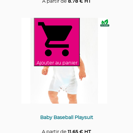
A partir de
8.78
€ HT
Ajouter au panier
Baby Baseball Playsuit
A partir de
11.65
€ HT