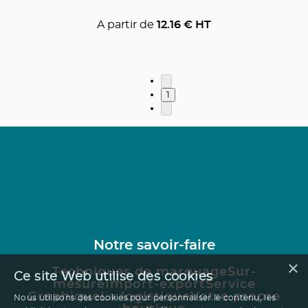
A partir de
12.16
€ HT
1
Notre savoir-faire
×
Techniques de marquage
Sur-
Ce site Web utilise des cookies
mesure
Import-export
Service
Graphique
La logistique
Votre propre
Nous utilisons des cookies pour personnaliser le contenu, les