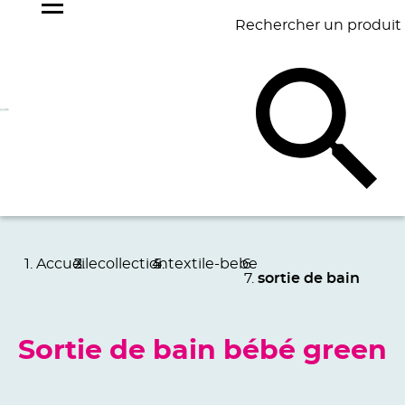
Rechercher un produit
NOS
BEST
BAGAGERIE
BUREAU
ÉCR
GOODIES
SELLERS
Accueil
ecollection
textile-bebe
sortie de bain
Sortie de bain bébé green