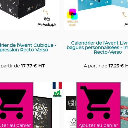
Calendrier de l'Avent Liv
rier de l'Avent Cubique -
bagues personnalisées - I
pression Recto-Verso
Recto-Verso
 partir de
17.77
€ HT
A partir de
17.23
€ 
uter au panier
Ajouter au panier