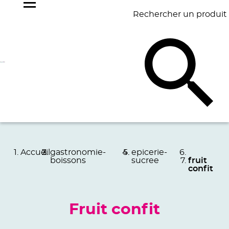
Rechercher un produit
NOS
BEST
BAGAGERIE
BUREAU
ÉCR
GOODIES
SELLERS
Accueil
gastronomie-
epicerie-
boissons
sucree
fruit
confit
Fruit confit