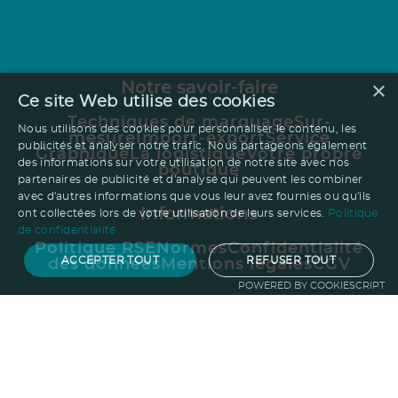
×
Notre savoir-faire
Ce site Web utilise des cookies
Techniques de marquage
Sur-
Nous utilisons des cookies pour personnaliser le contenu, les
mesure
Import-export
Service
publicités et analyser notre trafic. Nous partageons également
Graphique
La logistique
Votre propre
des informations sur votre utilisation de notre site avec nos
boutique
partenaires de publicité et d'analyse qui peuvent les combiner
avec d'autres informations que vous leur avez fournies ou qu'ils
Informations
ont collectées lors de votre utilisation de leurs services.
Politique
de confidentialité
Politique RSE
Normes
Confidentialité
ACCEPTER TOUT
REFUSER TOUT
des données
Mentions légales
CGV
POWERED BY COOKIESCRIPT
Entreprise
Qui sommes nous ?
Blog
Pourquoi
choisir Ruedesgoodies
Nous recrutons
!
Contactez-nous
Protection de la
forêt
Guide du goodies
Goodies impact