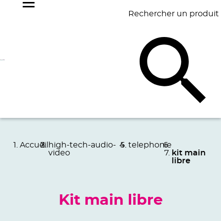
Rechercher un produit
NOS
BEST
BAGAGERIE
BUREAU
ÉCR
GOODIES
SELLERS
Accueil
high-tech-audio-
telephonie
video
kit main
libre
Kit main libre