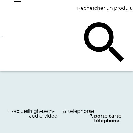
Rechercher un produit
NOS
BEST
BAGAGERIE
BUREAU
ÉCR
GOODIES
SELLERS
Accueil
high-tech-
telephonie
audio-video
porte carte
téléphone