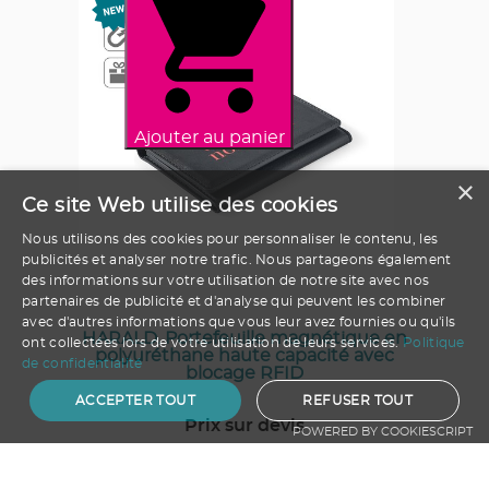
Ajouter au panier
×
Ce site Web utilise des cookies
Nous utilisons des cookies pour personnaliser le contenu, les
publicités et analyser notre trafic. Nous partageons également
des informations sur votre utilisation de notre site avec nos
partenaires de publicité et d'analyse qui peuvent les combiner
avec d'autres informations que vous leur avez fournies ou qu'ils
HARALD. Portefeuille magnétique en
ont collectées lors de votre utilisation de leurs services.
Politique
polyuréthane haute capacité avec
de confidentialité
blocage RFID
ACCEPTER TOUT
REFUSER TOUT
Prix sur devis
POWERED BY COOKIESCRIPT