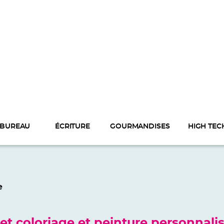
BUREAU
ÉCRITURE
GOURMANDISES
HIGH TEC
e
et coloriage et peinture personnali