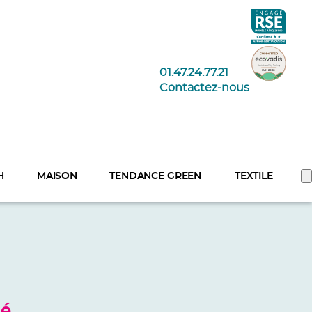
01.47.24.77.21
Contactez-nous
H
MAISON
TENDANCE GREEN
TEXTILE
sé