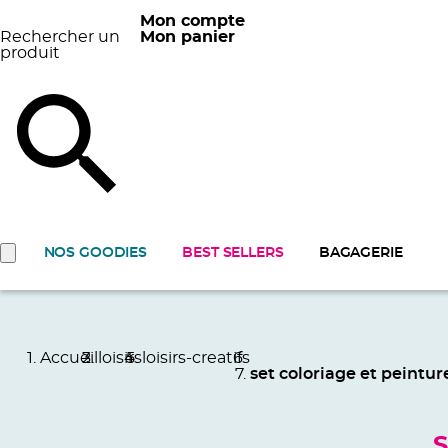
Mon compte
Rechercher un
Mon panier
produit
NOS GOODIES
BEST SELLERS
BAGAGERIE
Accueil
loisirs
loisirs-creatifs
set coloriage et peintur
S