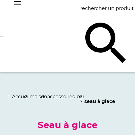
Rechercher un produit
NOS
BEST
BAGAGERIE
BUREAU
ÉCR
GOODIES
SELLERS
Accueil
maison
accessoires-bar
seau à glace
Seau à glace