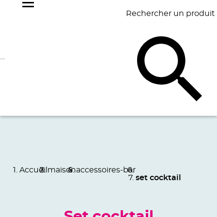
Rechercher un produit
NOS
BEST
BAGAGERIE
BUREAU
ÉCR
GOODIES
SELLERS
Accueil
maison
accessoires-bar
set cocktail
Set cocktail