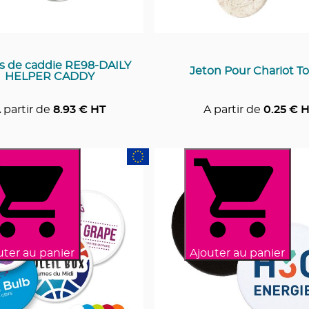
s de caddie RE98-DAILY
Jeton Pour Chariot T
HELPER CADDY
 partir de
8.93
€ HT
A partir de
0.25
€ H
uter au panier
Ajouter au panier