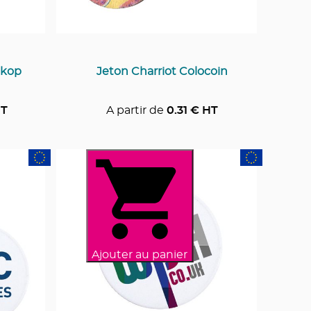
okop
Jeton Charriot Colocoin
T
A partir de
0.31
€ HT
Ajouter au panier