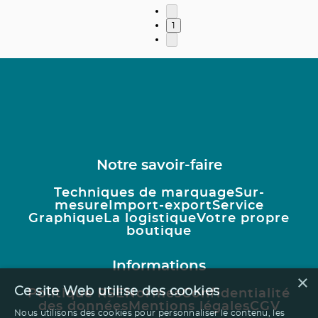
1
Notre savoir-faire
Techniques de marquage
Sur-
mesure
Import-export
Service
Graphique
La logistique
Votre propre
boutique
Informations
×
Ce site Web utilise des cookies
Politique RSE
Normes
Confidentialité
des données
Mentions légales
CGV
Nous utilisons des cookies pour personnaliser le contenu, les