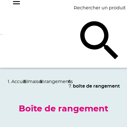
Rechercher un produit
NOS
BEST
BAGAGERIE
BUREAU
ÉCR
GOODIES
SELLERS
Accueil
maison
rangements
boîte de rangement
Boîte de rangement