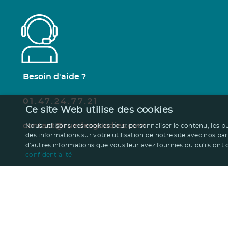
Besoin d'aide ?
01.47.24.77.21
Ce site Web utilise des cookies
contact@ruedesgoodies.com
Nous utilisons des cookies pour personnaliser le contenu, les p
des informations sur votre utilisation de notre site avec nos pa
d'autres informations que vous leur avez fournies ou qu'ils ont co
confidentialité