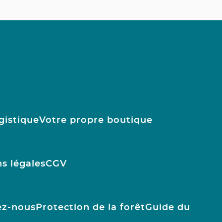
gistique
Votre propre boutique
s légales
CGV
ez-nous
Protection de la forêt
Guide du