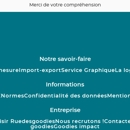
Merci de votre compréhension
Notre savoir-faire
mesure
Import-export
Service Graphique
La lo
Informations
E
Normes
Confidentialité des données
Mention
Entreprise
isir Ruedesgoodies
Nous recrutons !
Contact
goodies
Goodies impact