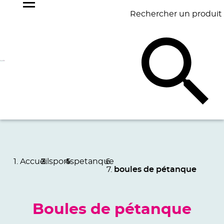
Rechercher un produit
NOS
BEST
BAGAGERIE
BUREAU
ÉCR
GOODIES
SELLERS
Accueil
sports
petanque
boules de pétanque
Boules de pétanque