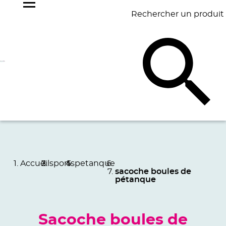
Rechercher un produit
NOS
BEST
BAGAGERIE
BUREAU
ÉCR
GOODIES
SELLERS
Accueil
sports
petanque
sacoche boules de
pétanque
Sacoche boules de