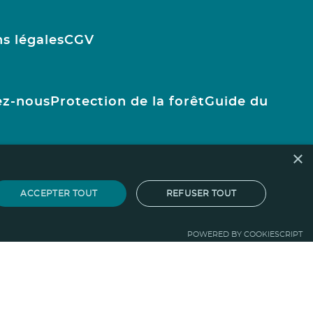
s légales
CGV
ez-nous
Protection de la forêt
Guide du
×
ACCEPTER TOUT
REFUSER TOUT
POWERED BY COOKIESCRIPT