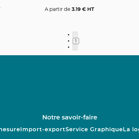
T
A partir de
3.19
€ HT
1
Notre savoir-faire
mesure
Import-export
Service Graphique
La lo