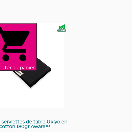
outer au panier
 serviettes de table Ukiyo en
rcotton 180gr Aware™