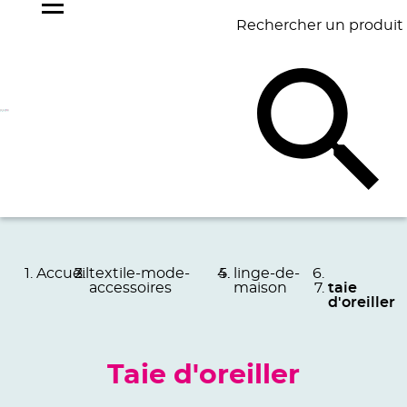
Rechercher un produit
NOS
BEST
BAGAGERIE
BUREAU
ÉCR
GOODIES
SELLERS
Accueil
textile-mode-
linge-de-
accessoires
maison
taie
d'oreiller
Taie d'oreiller