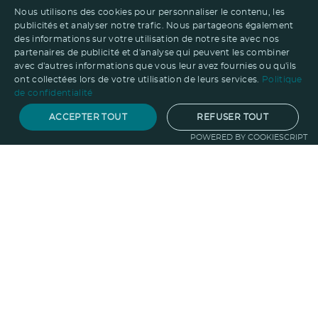
Nous utilisons des cookies pour personnaliser le contenu, les
publicités et analyser notre trafic. Nous partageons également
des informations sur votre utilisation de notre site avec nos
partenaires de publicité et d'analyse qui peuvent les combiner
avec d'autres informations que vous leur avez fournies ou qu'ils
ont collectées lors de votre utilisation de leurs services.
Politique
de confidentialité
ACCEPTER TOUT
REFUSER TOUT
POWERED BY COOKIESCRIPT
Notre savoir-faire
Techniques de marquage
Sur-
mesure
Import-export
Service
Graphique
La logistique
Votre propre
boutique
Informations
Politique RSE
Normes
Confidentialité
des données
Mentions légales
CGV