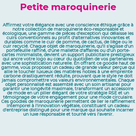
Petite maroquinerie
Affirmez votre élégance avec une conscience éthique grâce à
notre collection de maroquinerie éco-responsable et
écologique, une gamme de pièces d'exception qui délaisse les
cuirs conventionnels au profit d'alternatives innovantes et
durables comme le cuir de pomme, de cactus, de liège ou le
cuir recyclé. Chaque objet de maroquinerie, qu'il s'agisse d'un
portefeuille raffiné, d'une mallette d'affaires ou d'un porte-
cartes minimaliste, devient un support publicitaire prestigieux
qui ancre votre logo au cœur du quotidien de vos partenaires
avec une sophistication naturelle. En offrant ce goodie haut de
gamme, vous proposez un cadeau de grande valeur perçue qui
allie le toucher luxueux des matières nobles à une empreinte
carbone drastiquement réduite, prouvant que le style ne doit
jamais compromettre vos valeurs environnementales. Chaque
objet personnalisé est assemblé avec un soin artisanal pour
garantir une longévité maximale, transformant un accessoire
de mode en un pilier élégant de votre stratégie RSE et un
témoignage de votre engagement pour une mode circulaire.
Ces goodies de maroquinerie permettent de lier le raffinement
intemporel à l'innovation végétale, constituant un cadeau
d’entreprise distingué pour une marque qui souhaite incarner
un luxe responsable et tourné vers l'avenir.