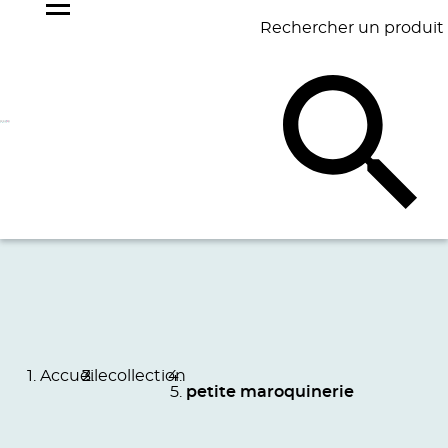
Rechercher un produit
NOS
BEST
BAGAGERIE
BUREAU
ÉCR
GOODIES
SELLERS
Accueil
ecollection
petite maroquinerie