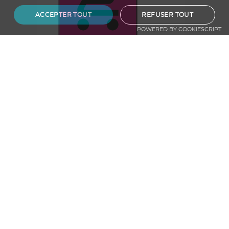
ACCEPTER TOUT
REFUSER TOUT
POWERED BY COOKIESCRIPT
Ajouter au panier
CENCIL Etui à crayons en feutre RPET
A partir de
0.47
€ HT