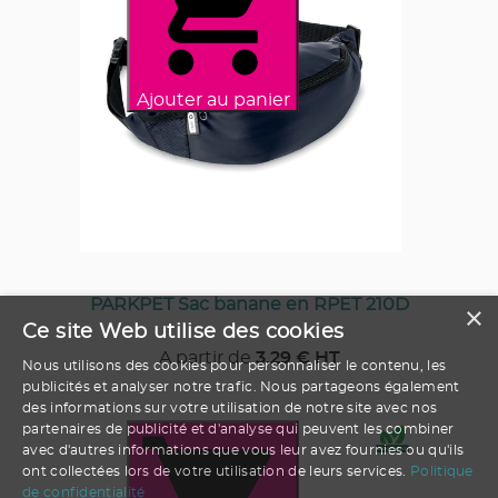
Ajouter au panier
PARKPET Sac banane en RPET 210D
×
Ce site Web utilise des cookies
A partir de
3.29
€ HT
Nous utilisons des cookies pour personnaliser le contenu, les
publicités et analyser notre trafic. Nous partageons également
des informations sur votre utilisation de notre site avec nos
partenaires de publicité et d'analyse qui peuvent les combiner
avec d'autres informations que vous leur avez fournies ou qu'ils
ont collectées lors de votre utilisation de leurs services.
Politique
de confidentialité