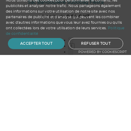
Nous utilisons des cookies pour personnaliser le contenu, les
Sac Bandoulière Subobag Fiesta
publicités et analyser notre trafic. Nous partageons également
des informations sur votre utilisation de notre site avec nos
A partir de
9.64
€ HT
partenaires de publicité et d'analyse qui peuvent les combiner
avec d'autres informations que vous leur avez fournies ou qu'ils
ont collectées lors de votre utilisation de leurs services.
Politique
de confidentialité
ACCEPTER TOUT
REFUSER TOUT
1
POWERED BY COOKIESCRIPT