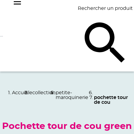
Rechercher un produit
NOS
BEST
BAGAGERIE
BUREAU
ÉCR
GOODIES
SELLERS
Accueil
ecollection
petite-
maroquinerie
pochette tour
de cou
Pochette tour de cou green