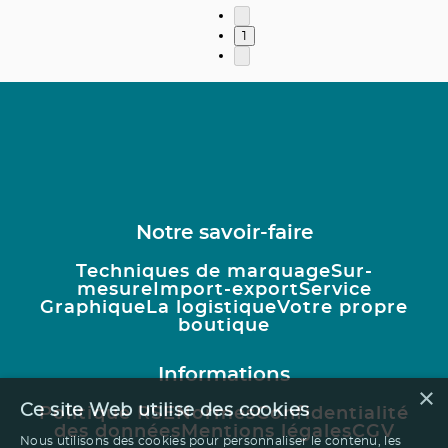
1
Notre savoir-faire
Techniques de marquage
Sur-
mesure
Import-export
Service
Graphique
La logistique
Votre propre
boutique
Informations
×
Ce site Web utilise des cookies
Politique RSE
Normes
Confidentialité
des données
Mentions légales
CGV
Nous utilisons des cookies pour personnaliser le contenu, les