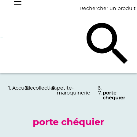
Rechercher un produit
NOS
BEST
BAGAGERIE
BUREAU
ÉCR
GOODIES
SELLERS
Accueil
ecollection
petite-
maroquinerie
porte
chéquier
porte chéquier