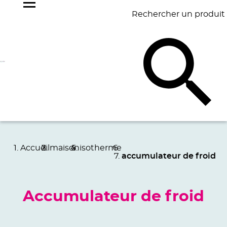
Rechercher un produit
NOS
BEST
BAGAGERIE
BUREAU
ÉCR
GOODIES
SELLERS
Accueil
maison
isotherme
accumulateur de froid
Accumulateur de froid