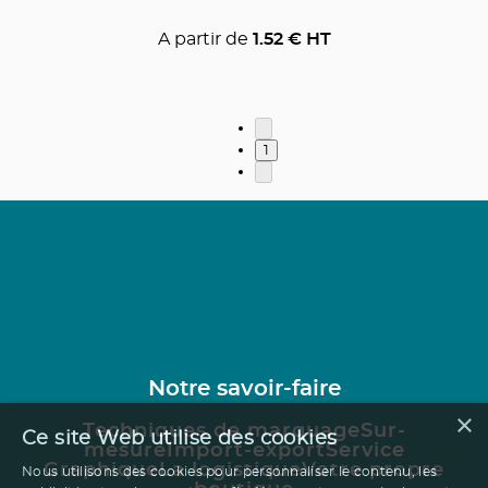
A partir de
1.52
€ HT
1
Notre savoir-faire
×
Techniques de marquage
Sur-
Ce site Web utilise des cookies
mesure
Import-export
Service
Graphique
La logistique
Votre propre
Nous utilisons des cookies pour personnaliser le contenu, les