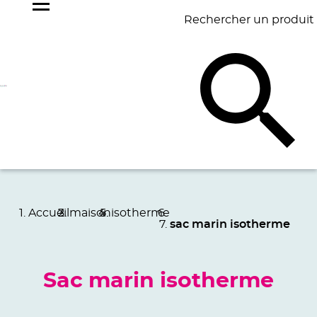
Rechercher un produit
NOS
BEST
BAGAGERIE
BUREAU
ÉCR
GOODIES
SELLERS
Accueil
maison
isotherme
sac marin isotherme
Sac marin isotherme