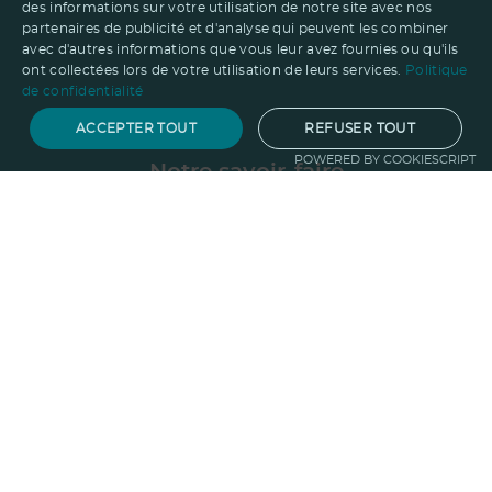
des informations sur votre utilisation de notre site avec nos
partenaires de publicité et d'analyse qui peuvent les combiner
avec d'autres informations que vous leur avez fournies ou qu'ils
ont collectées lors de votre utilisation de leurs services.
Politique
de confidentialité
ACCEPTER TOUT
REFUSER TOUT
POWERED BY COOKIESCRIPT
Notre savoir-faire
Techniques de marquage
Sur-
mesure
Import-export
Service
Graphique
La logistique
Votre propre
boutique
Informations
Politique RSE
Normes
Confidentialité
des données
Mentions légales
CGV
Entreprise
Qui sommes nous ?
Blog
Pourquoi