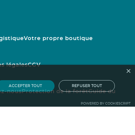
gistique
Votre propre boutique
s légales
CGV
×
ACCEPTER TOUT
REFUSER TOUT
ez-nous
Protection de la forêt
Guide du
POWERED BY COOKIESCRIPT