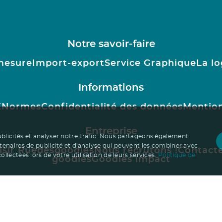
Notre savoir-faire
mesure
Import-export
Service Graphique
La lo
Informations
E
Normes
Confidentialité des données
Mention
Entreprise
ublicités et analyser notre trafic. Nous partageons également
rtenaires de publicité et d'analyse qui peuvent les combiner avec
isir Ruedesgoodies
Nous recrutons !
Contact
llectées lors de votre utilisation de leurs services.
Politique de
goodies
Goodies impact