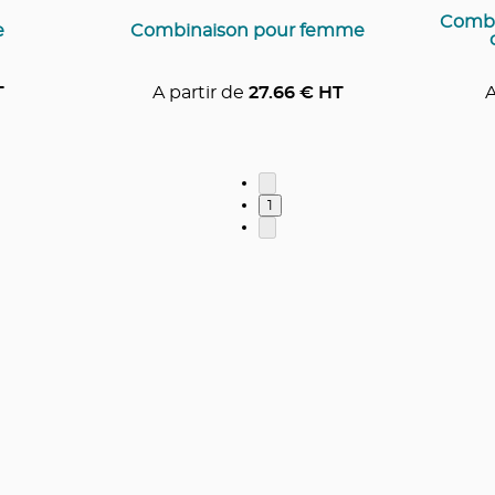
Combi
e
Combinaison pour femme
T
A partir de
27.66
€ HT
A
1