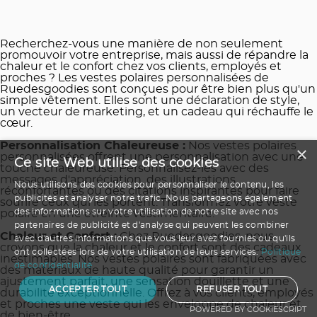
Recherchez-vous une manière de non seulement
promouvoir votre entreprise, mais aussi de répandre la
chaleur et le confort chez vos clients, employés et
proches ? Les vestes polaires personnalisées de
Ruedesgoodies sont conçues pour être bien plus qu'un
simple vêtement. Elles sont une déclaration de style,
un vecteur de marketing, et un cadeau qui réchauffe le
cœur.
Personnalisation Chaleureuse :
Nos vestes polaires
×
personnalisées offrent une personnalisation avec une
Ce site Web utilise des cookies
touche chaleureuse. Personnalisez-les avec des
messages d'appréciation, des illustrations
Nous utilisons des cookies pour personnaliser le contenu, les
réconfortantes ou des citations inspirantes pour faire
publicités et analyser notre trafic. Nous partageons également
sourire ceux qui les portent. Transformez votre veste
des informations sur votre utilisation de notre site avec nos
polaire en une étreinte vestimentaire.
partenaires de publicité et d'analyse qui peuvent les combiner
Chaleur et Confort :
Chez Ruedesgoodies, nous
avec d'autres informations que vous leur avez fournies ou qu'ils
croyons que la chaleur et le confort sont des cadeaux
ont collectées lors de votre utilisation de leurs services.
Politique
inestimables. Nos vestes polaires sont fabriquées avec
de confidentialité
des matériaux de haute qualité pour garantir un
ajustement parfait, une sensation douillette et une
ACCEPTER TOUT
REFUSER TOUT
durabilité exceptionnelle. Offrez à vos clients, employés
et proches une veste qui les enveloppe de chaleur et
POWERED BY COOKIESCRIPT
de bien-être.