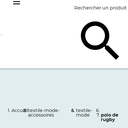
Rechercher un produit
NOS
BEST
BAGAGERIE
BUREAU
ÉCR
GOODIES
SELLERS
Accueil
textile-mode-
textile-
accessoires
mode
polo de
rugby