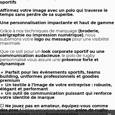
sportifs
Affirmez votre image avec un polo qui traverse le
temps sans perdre de sa superbe.
Une personnalisation impactante et haut de gamme
Grâce à nos techniques de marquage
(broderie,
sérigraphie ou impression numérique)
, nous
sublimons votre
logo ou message
pour une visibilité
maximale.
Que ce soit pour un
look corporate sportif ou une
communication audacieuse
, le polo de rugby
personnalisé vous assure une
présence forte et
dynamique
.
🔹
Parfait pour les événements sportifs, teams
building, uniformes professionnels et goodies
premium
🔹
Un textile à l’image de votre entreprise : robuste,
élégant et performant
🔹
Un outil de communication puissant qui renforce
votre identité de marque
💥
Ne jouez pas en amateur, équipez-vous comme
des pros !
Faites sensation avec des
polos de rugby
personnalisés
signés
Ruedesgoodies
. Commandez