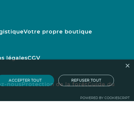
gistique
Votre propre boutique
s légales
CGV
×
ACCEPTER TOUT
REFUSER TOUT
ez-nous
Protection de la forêt
Guide du
POWERED BY COOKIESCRIPT