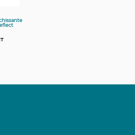
chissante
eflect
HT