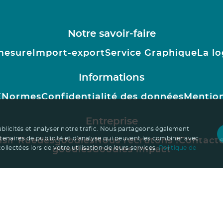
Notre savoir-faire
mesure
Import-export
Service Graphique
La lo
Informations
E
Normes
Confidentialité des données
Mention
Entreprise
ublicités et analyser notre trafic. Nous partageons également
rtenaires de publicité et d'analyse qui peuvent les combiner avec
isir Ruedesgoodies
Nous recrutons !
Contact
llectées lors de votre utilisation de leurs services.
Politique de
goodies
Goodies impact