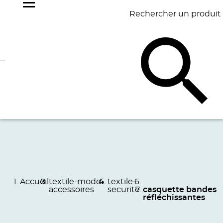
Rechercher un produit
NOS
BEST
BAGAGERIE
BUREAU
ÉCR
GOODIES
SELLERS
Accueil
textile-mode-
textile-
accessoires
securite
casquette bandes
réfléchissantes