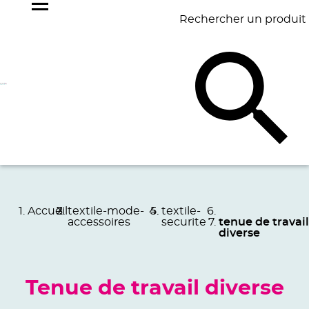
Rechercher un produit
NOS
BEST
BAGAGERIE
BUREAU
ÉCR
GOODIES
SELLERS
Accueil
textile-mode-
textile-
accessoires
securite
tenue de travail
diverse
Tenue de travail diverse