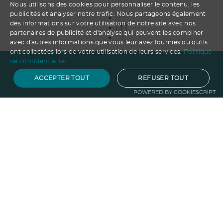
Nous utilisons des cookies pour personnaliser le contenu, les
publicités et analyser notre trafic. Nous partageons également
des informations sur votre utilisation de notre site avec nos
1
partenaires de publicité et d'analyse qui peuvent les combiner
avec d'autres informations que vous leur avez fournies ou qu'ils
ont collectées lors de votre utilisation de leurs services.
Politique
de confidentialité
ACCEPTER TOUT
REFUSER TOUT
POWERED BY COOKIESCRIPT
Notre savoir-faire
Techniques de marquage
Sur-
mesure
Import-export
Service
Graphique
La logistique
Votre propre
boutique