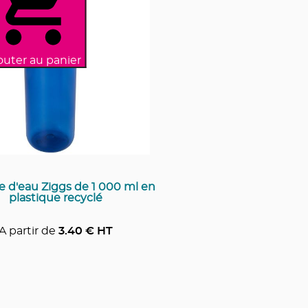
outer au panier
le d'eau Ziggs de 1 000 ml en
plastique recyclé
A partir de
3.40
€ HT