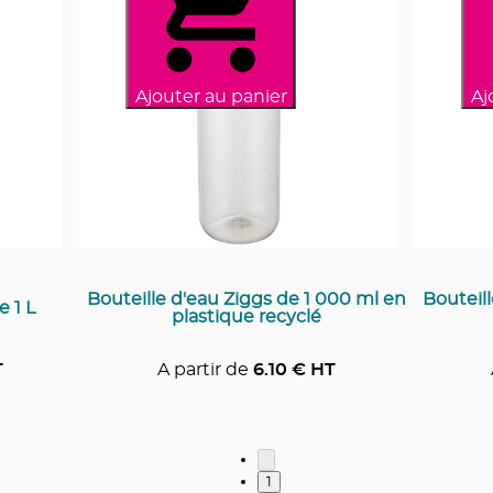
Ajouter au panier
Aj
Bouteille d'eau Ziggs de 1 000 ml en
Bouteil
e 1 L
plastique recyclé
T
A partir de
6.10
€ HT
1