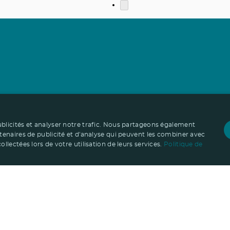
ublicités et analyser notre trafic. Nous partageons également
rtenaires de publicité et d'analyse qui peuvent les combiner avec
llectées lors de votre utilisation de leurs services.
Politique de
Notre savoir-faire
mesure
Import-export
Service Graphique
La lo
Informations