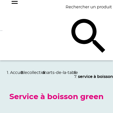
Rechercher un produit
NOS
BEST
BAGAGERIE
BUREAU
ÉCR
GOODIES
SELLERS
Accueil
ecollection
arts-de-la-table
service à boisson
Service à boisson green