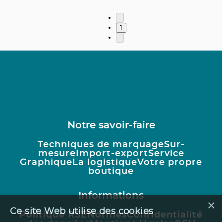
1
Notre savoir-faire
Techniques de marquage
Sur-
mesure
Import-export
Service
Graphique
La logistique
Votre propre
boutique
Informations
×
Ce site Web utilise des cookies
Politique RSE
Normes
Confidentialité