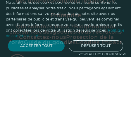
des données
Mentions légales
CGV
Nous utilisons des cookies pour personnaliser le contenu, les
publicités et analyser notre trafic. Nous partageons également
des informations sur votre utilisation de notre site avec nos
Entreprise
partenaires de publicité et d'analyse qui peuvent les combiner
avec d'autres informations que vous leur avez fournies ou qu'ils
Qui sommes nous ?
Blog
Pourquoi
ont collectées lors de votre utilisation de leurs services.
Politique
choisir Ruedesgoodies
Nous recrutons
de confidentialité
!
Contactez-nous
Protection de la
forêt
Guide du goodies
Goodies impact
ACCEPTER TOUT
REFUSER TOUT
POWERED BY COOKIESCRIPT
Besoin d'aide ?
01.47.24.77.21
contact@ruedesgoodies.com