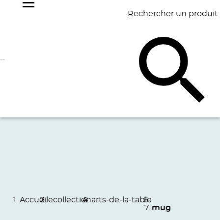
Rechercher un produit
NOS
BEST
BAGAGERIE
BUREAU
ÉCR
GOODIES
SELLERS
Accueil
ecollection
arts-de-la-table
mug