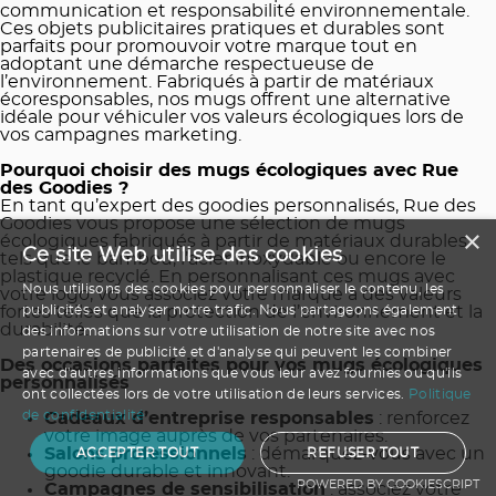
communication et responsabilité environnementale.
Ces objets publicitaires pratiques et durables sont
parfaits pour promouvoir votre marque tout en
adoptant une démarche respectueuse de
l’environnement. Fabriqués à partir de matériaux
écoresponsables, nos mugs offrent une alternative
idéale pour véhiculer vos valeurs écologiques lors de
vos campagnes marketing.
Pourquoi choisir des mugs écologiques avec Rue
des Goodies ?
En tant qu’expert des goodies personnalisés, Rue des
Goodies vous propose une sélection de mugs
×
écologiques fabriqués à partir de matériaux durables
Ce site Web utilise des cookies
tels que le bambou, l’acier inoxydable ou encore le
plastique recyclé. En personnalisant ces mugs avec
Nous utilisons des cookies pour personnaliser le contenu, les
votre logo, vous associez votre marque à des valeurs
fortes telles que la protection de l’environnement et la
publicités et analyser notre trafic. Nous partageons également
durabilité.
des informations sur votre utilisation de notre site avec nos
partenaires de publicité et d'analyse qui peuvent les combiner
Des occasions parfaites pour vos mugs écologiques
avec d'autres informations que vous leur avez fournies ou qu'ils
personnalisés
ont collectées lors de votre utilisation de leurs services.
Politique
de confidentialité
Cadeaux d’entreprise responsables
: renforcez
votre image auprès de vos partenaires.
Salons professionnels
: démarquez-vous avec un
ACCEPTER TOUT
REFUSER TOUT
goodie durable et innovant.
POWERED BY COOKIESCRIPT
Campagnes de sensibilisation
: associez votre