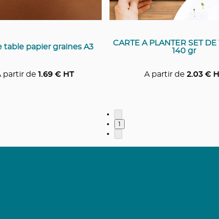
CARTE A PLANTER SET DE 
 table papier graines A3
140 gr
 partir de
1.69
€ HT
A partir de
2.03
€ H
1