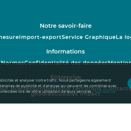
Notre savoir-faire
mesure
Import-export
Service Graphique
La lo
Informations
E
Normes
Confidentialité des données
Mention
Entreprise
ublicités et analyser notre trafic. Nous partageons également
rtenaires de publicité et d'analyse qui peuvent les combiner avec
isir Ruedesgoodies
Nous recrutons !
Contact
llectées lors de votre utilisation de leurs services.
Politique de
goodies
Goodies impact