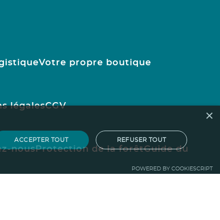
gistique
Votre propre boutique
s légales
CGV
×
ACCEPTER TOUT
REFUSER TOUT
ez-nous
Protection de la forêt
Guide du
POWERED BY COOKIESCRIPT