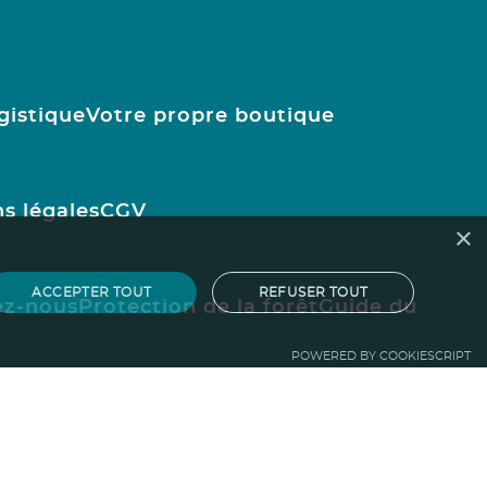
gistique
Votre propre boutique
s légales
CGV
×
ACCEPTER TOUT
REFUSER TOUT
ez-nous
Protection de la forêt
Guide du
POWERED BY COOKIESCRIPT