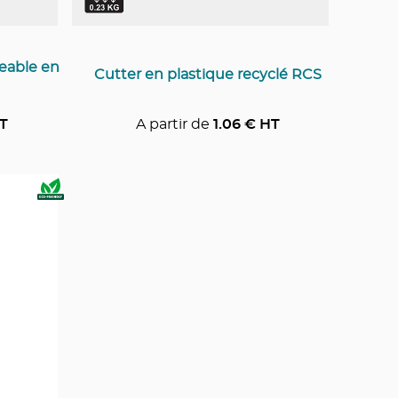
eable en
Cutter en plastique recyclé RCS
T
A partir de
1.06
€ HT