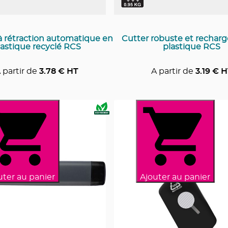
 rétraction automatique en
Cutter robuste et recharg
lastique recyclé RCS
plastique RCS
 partir de
3.78
€ HT
A partir de
3.19
€ H
uter au panier
Ajouter au panier