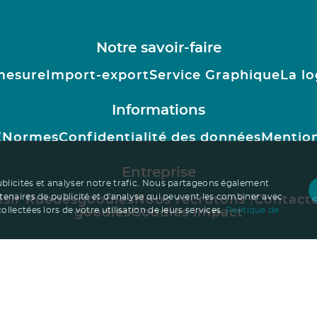
Notre savoir-faire
mesure
Import-export
Service Graphique
La lo
Informations
E
Normes
Confidentialité des données
Mention
Entreprise
ublicités et analyser notre trafic. Nous partageons également
rtenaires de publicité et d'analyse qui peuvent les combiner avec
isir Ruedesgoodies
Nous recrutons !
Contact
llectées lors de votre utilisation de leurs services.
Politique de
goodies
Goodies impact