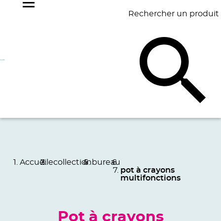
Rechercher un produit
NOS
BEST
BAGAGERIE
BUREAU
ÉCR
GOODIES
SELLERS
Accueil
ecollection
bureau
pot à crayons
multifonctions
Pot à crayons