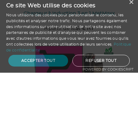
×
Ce site Web utilise des cookies
Chargeur à induction 3 en 1 MetMaxx
Nous utilisons des cookies pour personnaliser le contenu, les
publicités et analyser notre trafic. Nous partageons également
des informations sur votre utilisation de notre site avec nos
A partir de
11.51
€ HT
partenaires de publicité et d'analyse qui peuvent les combiner
avec d'autres informations que vous leur avez fournies ou qu'ils
ont collectées lors de votre utilisation de leurs services.
Politique
de confidentialité
ACCEPTER TOUT
REFUSER TOUT
POWERED BY COOKIESCRIPT
Ajouter au panier