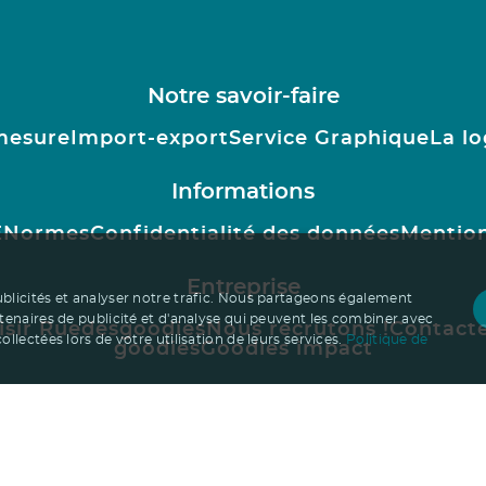
Notre savoir-faire
mesure
Import-export
Service Graphique
La lo
Informations
E
Normes
Confidentialité des données
Mention
Entreprise
ublicités et analyser notre trafic. Nous partageons également
rtenaires de publicité et d'analyse qui peuvent les combiner avec
isir Ruedesgoodies
Nous recrutons !
Contact
llectées lors de votre utilisation de leurs services.
Politique de
goodies
Goodies impact