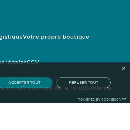
gistique
Votre propre boutique
s légales
CGV
×
ACCEPTER TOUT
REFUSER TOUT
ez-nous
Protection de la forêt
Guide du
POWERED BY COOKIESCRIPT