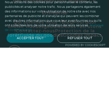
des données
Mentions légales
CGV
Nous utilisons des cookies pour personnaliser le contenu, les
publicités et analyser notre trafic. Nous partageons également
des informations sur votre utilisation de notre site avec nos
Entreprise
partenaires de publicité et d'analyse qui peuvent les combiner
avec d'autres informations que vous leur avez fournies ou qu'ils
Qui sommes nous ?
Blog
Pourquoi
ont collectées lors de votre utilisation de leurs services.
Politique
choisir Ruedesgoodies
Nous recrutons
de confidentialité
!
Contactez-nous
Protection de la
forêt
Guide du goodies
Goodies impact
ACCEPTER TOUT
REFUSER TOUT
POWERED BY COOKIESCRIPT
Besoin d'aide ?
01.47.24.77.21
contact@ruedesgoodies.com