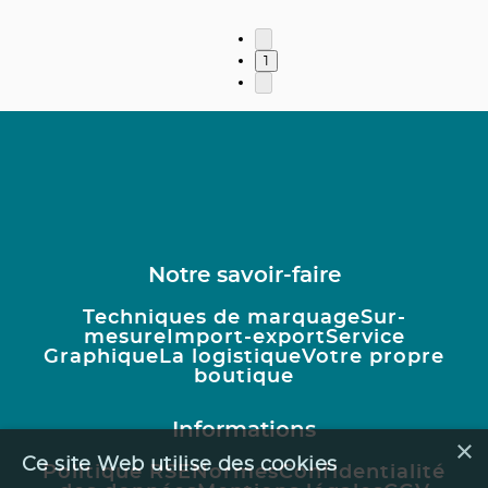
1
Notre savoir-faire
Techniques de marquage
Sur-
mesure
Import-export
Service
Graphique
La logistique
Votre propre
boutique
Informations
×
Ce site Web utilise des cookies
Politique RSE
Normes
Confidentialité