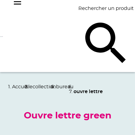
Rechercher un produit
NOS
BEST
BAGAGERIE
BUREAU
ÉCR
GOODIES
SELLERS
Accueil
ecollection
bureau
ouvre lettre
Ouvre lettre green