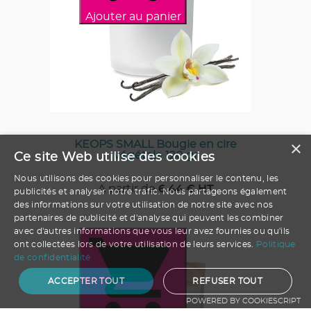
Ajouter au panier
×
KEOPS SMALL Bougie en cire
végétale 120 gr
Ce site Web utilise des cookies
Nous utilisons des cookies pour personnaliser le contenu, les
A partir de
6.44
€ HT
publicités et analyser notre trafic. Nous partageons également
des informations sur votre utilisation de notre site avec nos
partenaires de publicité et d'analyse qui peuvent les combiner
avec d'autres informations que vous leur avez fournies ou qu'ils
ont collectées lors de votre utilisation de leurs services.
Politique
de confidentialité
ACCEPTER TOUT
REFUSER TOUT
POWERED BY COOKIESCRIPT