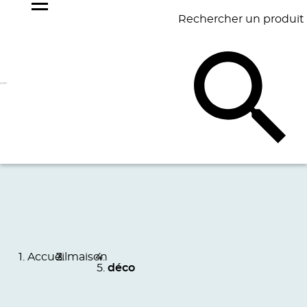
Rechercher un produit
NOS
BEST
BAGAGERIE
BUREAU
ÉCR
GOODIES
SELLERS
Accueil
maison
déco