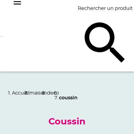
Rechercher un produit
NOS
BEST
BAGAGERIE
BUREAU
ÉCR
GOODIES
SELLERS
Accueil
maison
deco
coussin
Coussin