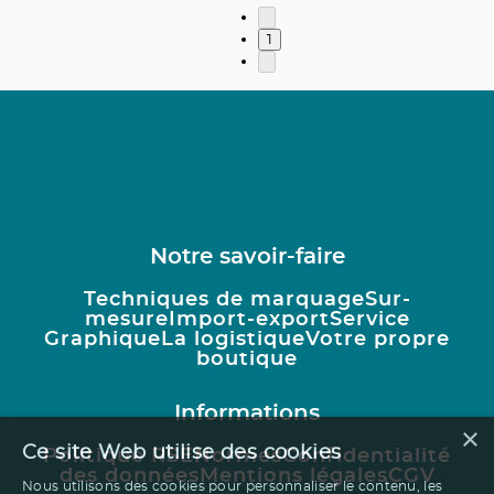
1
Notre savoir-faire
Techniques de marquage
Sur-
mesure
Import-export
Service
Graphique
La logistique
Votre propre
boutique
Informations
×
Ce site Web utilise des cookies
Politique RSE
Normes
Confidentialité
des données
Mentions légales
CGV
Nous utilisons des cookies pour personnaliser le contenu, les