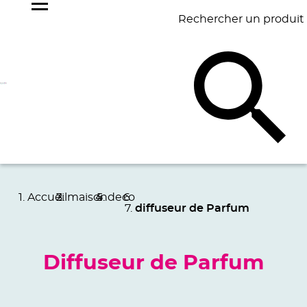
Rechercher un produit
NOS
BEST
BAGAGERIE
BUREAU
ÉCR
GOODIES
SELLERS
Accueil
maison
deco
diffuseur de Parfum
Diffuseur de Parfum