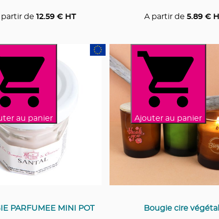
 partir de
12.59
€ HT
A partir de
5.89
€ H
uter au panier
Ajouter au panier
IE PARFUMEE MINI POT
Bougie cire végéta